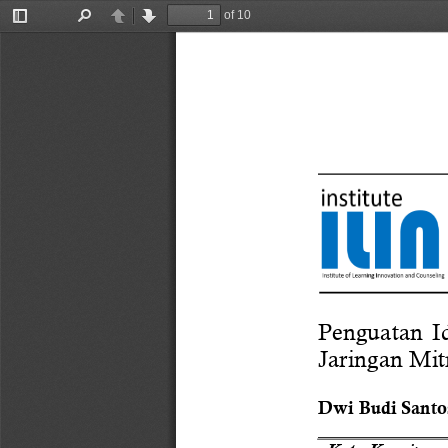
of 10
Toggle
Find
Previous
Next
Sidebar
Penguatan  Id
Jaringan Mit
Dwi Budi Santo
Kata Kunci