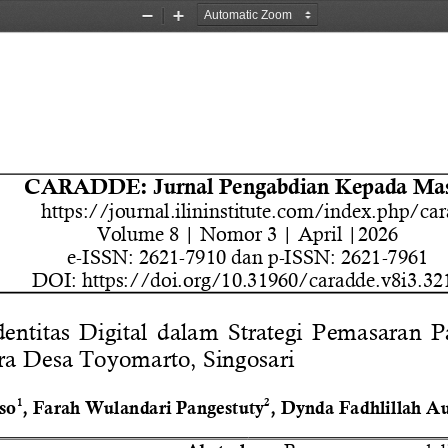
Zoom
Zoom
Out
In
CARADDE: Jurnal Pengabdian Kepada Mas
https://journal.ilininstitute.com/index.php/ca
Volume 8 | Nomor 3 | April |2026
e
-
ISSN: 
2621
-
7910 dan 
p
-
ISSN: 
2621
-
7961
DOI: 
https://doi.org/10.31960/caradde.v8i3.
32
entitas  Digital  dalam  Strategi  Pemasaran  P
ra Desa Toyomarto, Singosari
1
2
so
, Farah Wulandari Pangestuty
, Dynda Fadhlillah Au