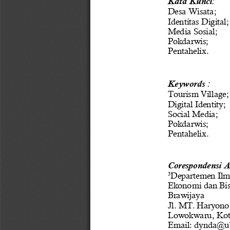
: 
Desa Wisata;
Identitas Digital;
Media Sosial;
Pokdarwis;
Pentahelix.
Key
w
ord
s
: 
Tourism Village;
Digital Identity;
Social Media;
Pokdarwis;
Pentahelix.
Corespondensi A
Departemen Ilm
3
Ekonomi dan Bisn
Brawijaya
Jl. MT. Haryono
Lowokwaru, Kot
Email: dynda@ub