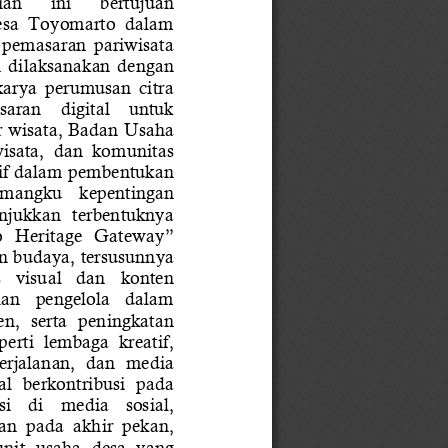
ian 
ini 
bertujuan 
Desa  Toyomarto  dalam 
  pemasaran  pariwisata 
n  dilaksanakan  dengan 
karya  perumusan  citra 
saran    digital    untuk 
r wisata, Badan Usaha 
wisata,  dan  komunitas 
sif dalam pembentukan 
pemangku    kepentingan 
unjukkan  terbentuknya 
o  Heritage  Gateway” 
 budaya, tersusunnya 
  visual   dan   konten 
lan   pengelola   dalam 
n,  serta  peningkatan 
erti  lembaga  kreatif, 
rjalanan,  dan  media 
al  berkontribusi  pada 
   di    media    sosial, 
n  pada  akhir  pekan, 
it  usaha  desa  yang 