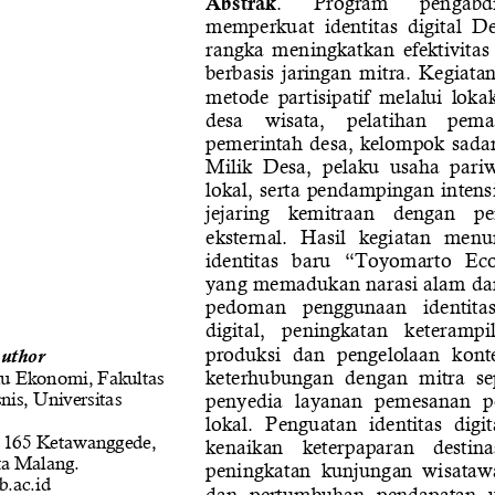
. 
Program 
pengabd
Abstrak
memperkuat  identitas  digital  
rangka  meningkatkan  efektivitas
berbasis  jaringan  mitra.  Kegiata
metode  partisipatif  melalui  loka
desa    wisata,    pelatihan    pema
pemerintah desa, kelompok sada
Milik  Desa,  pelaku  usaha  pari
lokal, serta pendampingan inten
jejaring    kemitraan    dengan    
eksternal
.  Hasil  kegiatan  men
identitas  baru  “Toyomarto  Ec
yang memadukan narasi alam dan
pedoman   penggunaan   identitas 
digital,   peningkatan   keterampi
produksi  dan  pengelolaan  konte
uthor
keterhubungan  dengan  mitra  sep
u Ekonomi, Fakultas 
penyedia  layanan  pemesanan  pe
is, Universitas 
lokal.  Penguatan  identitas  digit
 165 Ketawanggede, 
kenaikan    keterpaparan    destinasi 
a Malang.
peningkatan  kunjung
an  wisatawa
.ac.id
dan  pertumbuhan  pendapatan  un