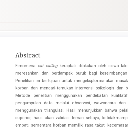
Main
Abstract
Article
Fenomena
cat calling
kerapkali dilakukan oleh siswa la
Content
meresahkan dan berdampak buruk bagi keseimbangan 
Penelitian ini bertujuan untuk mengeksplorasi akar masa
korban dan mencari-temukan intervensi psikologis dan 
Metode penelitian menggunakan pendekatan kualitatif
pengumpulan data melalui observasi, wawancara dan s
menggunakan triangulasi. Hasil menunjukkan bahwa pela
superior, haus akan validasi teman sebaya, ketidakmam
empati, sementara korban memiliki rasa takut, kecemasa