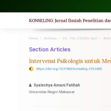
Quick
jump
to
KONSELING: Jurnal Ilmiah Penelitian d
page
content
Main
Home
Archives
Vol. 7 No. 3 (2026): April
Artic
Navigation
Main
Section Articles
Content
Intervensi Psikologis untuk Me
Sidebar
https://doi.org/10.31960/konseling.v7i3.3400
Syalechya Amani Fatihah
Universitas Negeri Makassar