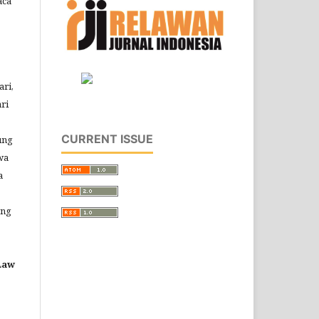
aca
ri,
ri
CURRENT ISSUE
ung
wa
a
ang
 Law