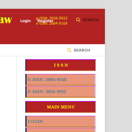
SEARCH
Login
Register
SEARCH
I S S N
E-ISSN: 2684-916X
P-ISSN: 2656-9922
MAIN MENU
LOGIN