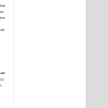
aat
lum
gkau
pak
 Law
ons
se
.