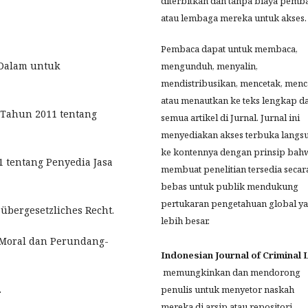
diterbitkan dan tanpa biaya pemb
atau lembaga mereka untuk akses.
Pembaca dapat untuk membaca,
g Dalam untuk
mengunduh, menyalin,
mendistribusikan, mencetak, menca
atau menautkan ke teks lengkap da
Tahun 2011 tentang
semua artikel di Jurnal.
Jurnal ini
menyediakan akses terbuka langs
ke kontennya dengan prinsip bah
1 tentang Penyedia Jasa
membuat penelitian tersedia secar
bebas untuk publik mendukung
pertukaran pengetahuan global y
 übergesetzliches Recht.
lebih besar.
p Moral dan Perundang-
Indonesian Journal of Criminal
memungkinkan dan mendorong
.
penulis untuk menyetor naskah
mereka di arsip atau repositori