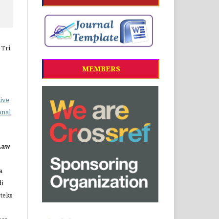
 Tri
MEMBERS
ive
onal
 Law
a
di
 teks