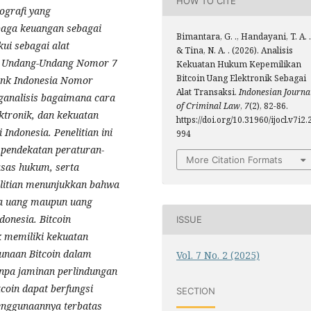
HOW TO CITE
ografi yang
baga keuangan sebagai
Bimantara, G. ., Handayani, T. A. .
kui sebagai alat
& Tina, N. A. . (2026). Analisis
m Undang-Undang Nomor 7
Kekuatan Hukum Kepemilikan
Bitcoin Uang Elektronik Sebagai
ank Indonesia Nomor
Alat Transaksi.
Indonesian Journa
nganalisis bagaimana cara
of Criminal Law
,
7
(2), 82-86.
ktronik, dan kekuatan
https://doi.org/10.31960/ijocl.v7i2.
 Indonesia. Penelitian ini
994
 pendekatan peraturan-
More Citation Formats
asas hukum, serta
elitian menunjukkan bahwa
ta uang maupun uang
donesia. Bitcoin
ISSUE
k memiliki kekuatan
unaan Bitcoin dalam
Vol. 7 No. 2 (2025)
anpa jaminan perlindungan
coin dapat berfungsi
SECTION
penggunaannya terbatas